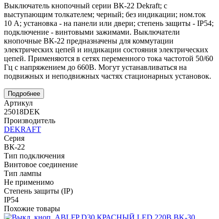
Выключатель кнопочный серии ВК-22 Dekraft; с
выступающим толкателем; черный; без индикации; ном.ток
10 А; установка - на панели или двери; степень защиты - IP54;
подключение - винтовыми зажимами. Выключатели
кнопочные ВК-22 предназначены для коммутации
электрических цепей и индикации состояния электрических
цепей. Применяются в сетях переменного тока частотой 50/60
Гц с напряжением до 660В. Могут устанавливаться на
подвижных и неподвижных частях стационарных установок.
Подробнее
Артикул
25018DEK
Производитель
DEKRAFT
Серия
ВК-22
Тип подключения
Винтовое соединение
Тип лампы
Не применимо
Степень защиты (IP)
IP54
Похожие товары