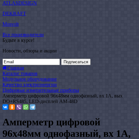
ATLASDESIGN
DEKRAFT
Mosvolt
Все производители
Будьте в курсе!
Новости, обзоры и акции
Подписаться
Главная
Каталог товаров
Модульное оборудование
Качество электроэнергии
Цифровые измерительные приборы
Амперметр цифровой 96x48мм однофазный, вх 1А, вых
DO+RS485, LED-дисплей АМ-48D
Амперметр цифровой
96x48мм однофазный, вх 1А,