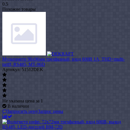
0.5
Похожие товары
Мультиметр 96х96мм трехфазный, вход 600В 1А, THD+multi-
tariff, RS485, МТ-96D
Артикул: 51512DEK
Не указана цена
за 1
В наличии
Запросить цену
Запрос цены