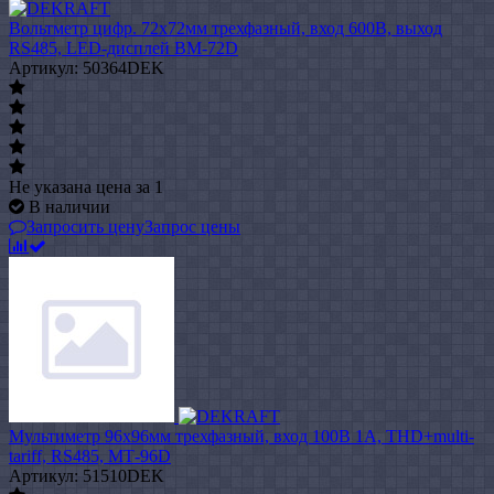
Вольтметр цифр. 72x72мм трехфазный, вход 600В, выход
RS485, LED-дисплей ВМ-72D
Артикул: 50364DEK
Не указана цена
за 1
В наличии
Запросить цену
Запрос цены
Мультиметр 96х96мм трехфазный, вход 100В 1А, THD+multi-
tariff, RS485, МТ-96D
Артикул: 51510DEK