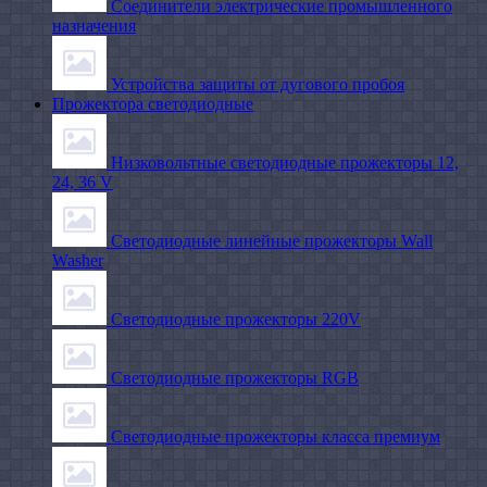
Соединители электрические промышленного
назначения
Устройства защиты от дугового пробоя
Прожектора светодиодные
Низковольтные светодиодные прожекторы 12,
24, 36 V
Светодиодные линейные прожекторы Wall
Washer
Светодиодные прожекторы 220V
Светодиодные прожекторы RGB
Светодиодные прожекторы класса премиум