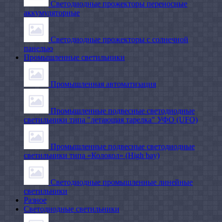
Светодиодные прожекторы переносные
аккумуляторные
Светодиодные прожекторы с солнечной
панелью
Промышленные светильники
Промышленная автоматизация
Промышленные подвесные cветодиодные
светильники типа "летающая тарелка" УФО (UFO)
Промышленные подвесные cветодиодные
светильники типа «Колокол» (High bay)
Светодиодные промышленные линейные
светильники
Разное
Светодиодные светильники