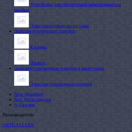
Устройства для обеспечения микроклимата в
шкафах
Электрощитовые аксессуары
Электро-технические изделия
Клеммы
Провод
Электроустановочные изделия и аксессуары
Электроустановочные изделия
New
Новинки
Хит
Хиты продаж
%
Скидки
Производители
ARTGALLERY