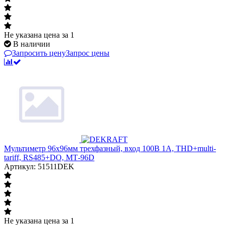
Не указана цена
за 1
В наличии
Запросить цену
Запрос цены
Мультиметр 96х96мм трехфазный, вход 100В 1А, THD+multi-
tariff, RS485+DO, МТ-96D
Артикул: 51511DEK
Не указана цена
за 1