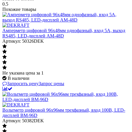
0.5
Похожие товары
Амперметр цифровой 96x48мм однофазный, вход 5А, выход
RS485, LED-дисплей АМ-48D
Артикул: 50326DEK
Не указана цена
за 1
В наличии
Запросить цену
Запрос цены
Вольтметр цифровой 96x96мм трехфазный, вход 100В, LED-
дисплей ВМ-96D
Артикул: 50382DEK