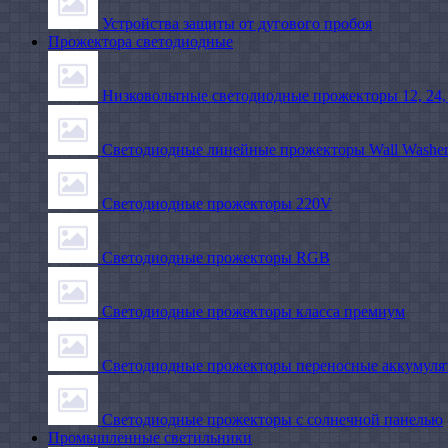
Устройства защиты от дугового пробоя
Прожектора светодиодные
Низковольтные светодиодные прожекторы 12, 24,
Светодиодные линейные прожекторы Wall Washe
Светодиодные прожекторы 220V
Светодиодные прожекторы RGB
Светодиодные прожекторы класса премиум
Светодиодные прожекторы переносные аккумуля
Светодиодные прожекторы с солнечной панелью
Промышленные светильники