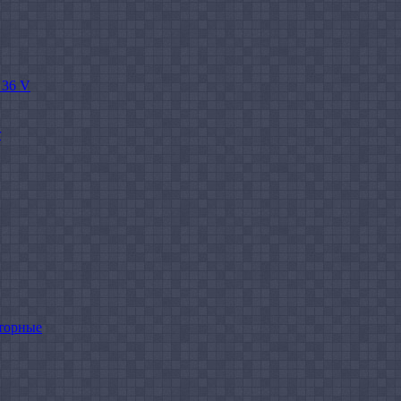
 36 V
r
торные