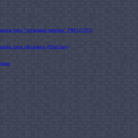
ники типа "летающая тарелка" УФО (UFO)
ики типа «Колокол» (High bay)
ьники