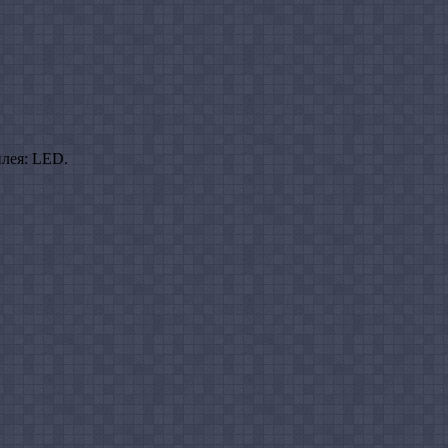
лея: LED.