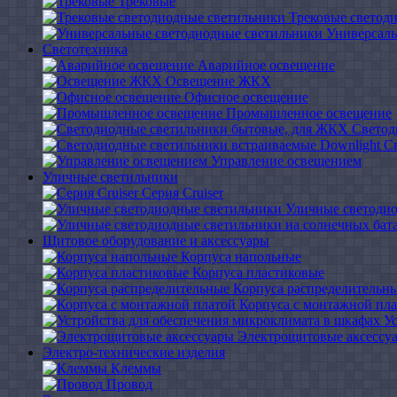
Трековые
Трековые светод
Универсаль
Светотехника
Аварийное освещение
Освещение ЖКХ
Офисное освещение
Промышленное освещение
Светод
С
Управление освещением
Уличные светильники
Серия Cruiser
Уличные светоди
Щитовое оборудование и аксессуары
Корпуса напольные
Корпуса пластиковые
Корпуса распределительн
Корпуса с монтажной пл
У
Электрощитовые аксессу
Электро-технические изделия
Клеммы
Провод