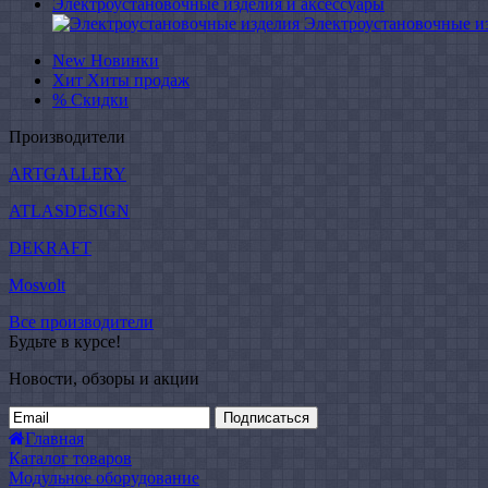
Электроустановочные изделия и аксессуары
Электроустановочные и
New
Новинки
Хит
Хиты продаж
%
Скидки
Производители
ARTGALLERY
ATLASDESIGN
DEKRAFT
Mosvolt
Все производители
Будьте в курсе!
Новости, обзоры и акции
Подписаться
Главная
Каталог товаров
Модульное оборудование