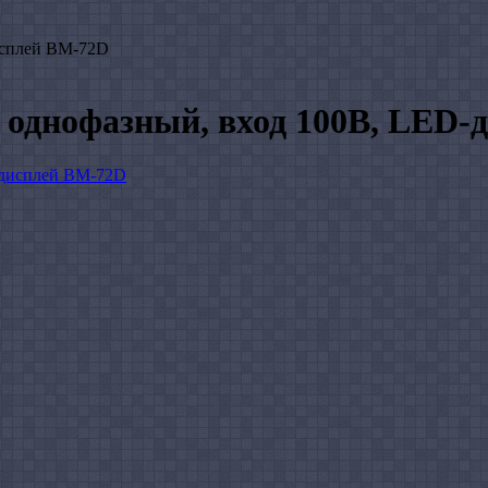
исплей ВМ-72D
 однофазный, вход 100В, LED-