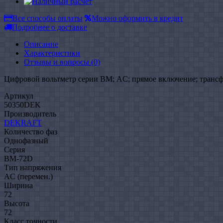
Все способы оплаты
Можно оформить в кредит
Подробнее о доставке
Описание
Характеристики
Отзывы и вопросы
(0)
Цифровой вольтметр серии ВМ; AC; прямое включение; трансф
Артикул
50350DEK
Производитель
DEKRAFT
Количество фаз
Однофазный
Серия
BM-72D
Тип напряжения
AC (перемен.)
Ширина
72
Высота
72
Класс точности