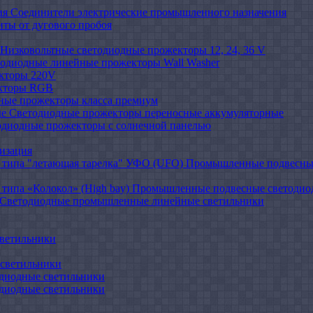
Соединители электрические промышленного назначения
иты от дугового пробоя
Низковольтные светодиодные прожекторы 12, 24, 36 V
одиодные линейные прожекторы Wall Washer
кторы 220V
кторы RGB
ные прожекторы класса премиум
Светодиодные прожекторы переносные аккумуляторные
одиодные прожекторы с солнечной панелью
изация
Промышленные подвесные
Промышленные подвесные cветодиодн
Светодиодные промышленные линейные светильники
ветильники
светильники
диодные светильники
диодные светильники