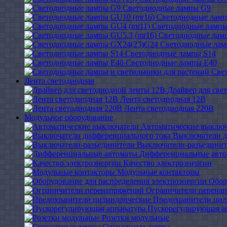
Светодиодные лампы G9
Светодиодные ламп
Светодиодные лампы
Светодиодные ламп
Светодиодные ла
Светодиодные лампы S14
Светодиодные лампы Е40
Све
Лента светодиодная
Драйвер для све
Лента светодиодная 12В
Лента светодиодная 220В
Модульное оборудование
Автоматические выключ
Выключатели д
Выключатели-разъединит
Дифференциальные авт
Качество электроэнергии
Модульные контакторы
Обор
Ограничители перена
Предохранители цил
Пускорегулирующая а
Розетки модульные
Сигнальные лампы