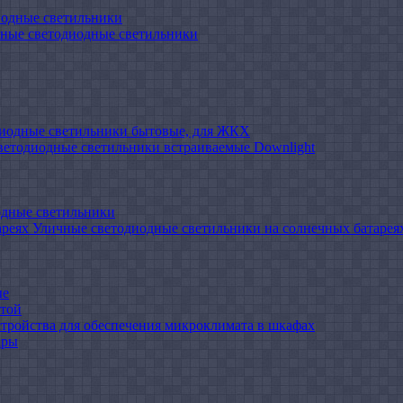
иодные светильники
ные светодиодные светильники
иодные светильники бытовые, для ЖКХ
ветодиодные светильники встраиваемые Downlight
одные светильники
Уличные светодиодные светильники на солнечных батарея
ые
атой
стройства для обеспечения микроклимата в шкафах
ары