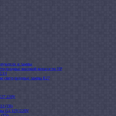
лучатели и лампы
етодиодные высокой мощности HP
 G13
ые светодиодные лампы E27
E27 220V
13 (T8)
пы G4 12V/220V
 (T5)