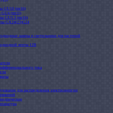
ы GU10 (mr16)
 GU4 (mr11)
ы GU5.3 (mr16)
мпы GX24(23)G24
тодиодные лампы и светильники для растений
тодиодной ленты 12В
атели
ифференциального тока
ели
оматы
удование для распределения электроэнергии
пряжений
индрические
ппаратура