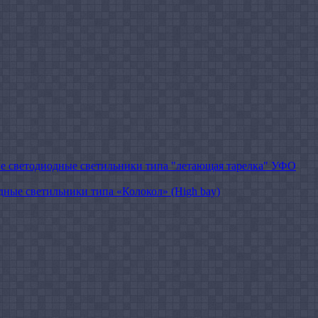
 cветодиодные светильники типа "летающая тарелка" УФО
ые светильники типа «Колокол» (High bay)