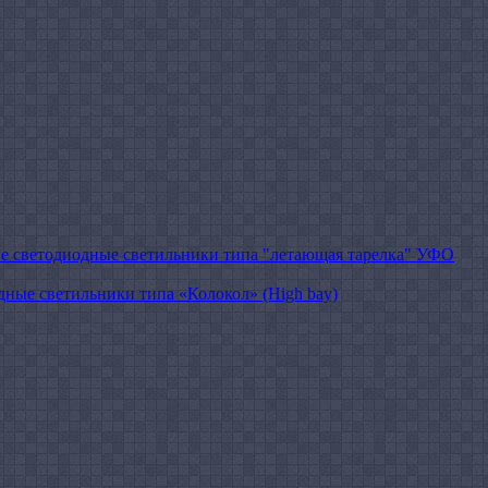
 cветодиодные светильники типа "летающая тарелка" УФО
ые светильники типа «Колокол» (High bay)