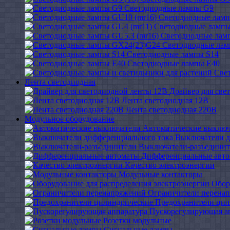
Светодиодные лампы G9
Светодиодные ламп
Светодиодные лампы
Светодиодные ламп
Светодиодные ла
Светодиодные лампы S14
Светодиодные лампы Е40
Све
Лента светодиодная
Драйвер для све
Лента светодиодная 12В
Лента светодиодная 220В
Модульное оборудование
Автоматические выключ
Выключатели д
Выключатели-разъединит
Дифференциальные авт
Качество электроэнергии
Модульные контакторы
Обор
Ограничители перена
Предохранители цил
Пускорегулирующая а
Розетки модульные
Сигнальные лампы