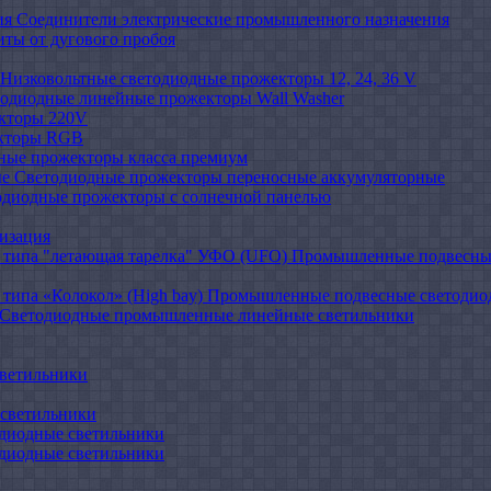
Соединители электрические промышленного назначения
иты от дугового пробоя
Низковольтные светодиодные прожекторы 12, 24, 36 V
одиодные линейные прожекторы Wall Washer
кторы 220V
кторы RGB
ные прожекторы класса премиум
Светодиодные прожекторы переносные аккумуляторные
одиодные прожекторы с солнечной панелью
изация
Промышленные подвесные
Промышленные подвесные cветодиодн
Светодиодные промышленные линейные светильники
ветильники
светильники
диодные светильники
диодные светильники