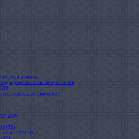
лучатели и лампы
етодиодные высокой мощности HP
 G13
ые светодиодные лампы E27
E27 220V
13 (T8)
пы G4 12V/220V
 (T5)