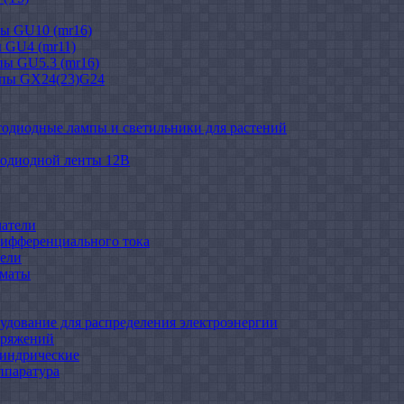
ы GU10 (mr16)
 GU4 (mr11)
ы GU5.3 (mr16)
мпы GX24(23)G24
тодиодные лампы и светильники для растений
тодиодной ленты 12В
атели
ифференциального тока
ели
оматы
удование для распределения электроэнергии
пряжений
индрические
ппаратура