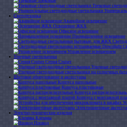
Трековые
Трековые светод
Универсаль
Светотехника
Аварийное освещение
Освещение ЖКХ
Офисное освещение
Промышленное освещение
Светод
С
Управление освещением
Уличные светильники
Серия Cruiser
Уличные светоди
Щитовое оборудование и аксессуары
Корпуса напольные
Корпуса пластиковые
Корпуса распределительн
Корпуса с монтажной пл
У
Электрощитовые аксессу
Электро-технические изделия
Клеммы
Провод