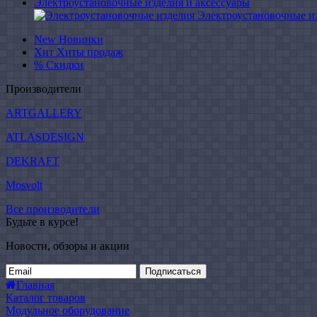
Электроустановочные изделия и аксессуары
Электроустановочные и
New
Новинки
Хит
Хиты продаж
%
Скидки
Производители
ARTGALLERY
ATLASDESIGN
DEKRAFT
Mosvolt
Все производители
Будьте в курсе!
Новости, обзоры и акции
Подписаться
Главная
Каталог товаров
Модульное оборудование