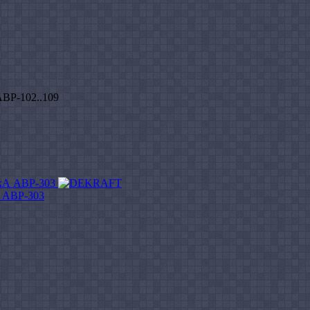
АВР-102..109
А АВР-303