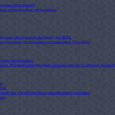
иодные светильники
ные светодиодные светильники
иодные светильники бытовые, для ЖКХ
ветодиодные светильники встраиваемые Downlight
одные светильники
Уличные светодиодные светильники на солнечных батарея
ые
атой
стройства для обеспечения микроклимата в шкафах
ары