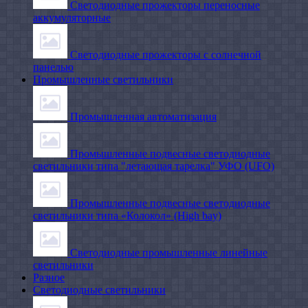
Светодиодные прожекторы переносные
аккумуляторные
Светодиодные прожекторы с солнечной
панелью
Промышленные светильники
Промышленная автоматизация
Промышленные подвесные cветодиодные
светильники типа "летающая тарелка" УФО (UFO)
Промышленные подвесные cветодиодные
светильники типа «Колокол» (High bay)
Светодиодные промышленные линейные
светильники
Разное
Светодиодные светильники