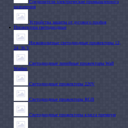
Соединители электрические промышленного
назначения
Устройства защиты от дугового пробоя
Прожектора светодиодные
Низковольтные светодиодные прожекторы 12,
24, 36 V
Светодиодные линейные прожекторы Wall
Washer
Светодиодные прожекторы 220V
Светодиодные прожекторы RGB
Светодиодные прожекторы класса премиум