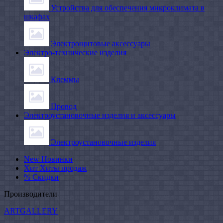
Устройства для обеспечения микроклимата в
шкафах
Электрощитовые аксессуары
Электро-технические изделия
Клеммы
Провод
Электроустановочные изделия и аксессуары
Электроустановочные изделия
New
Новинки
Хит
Хиты продаж
%
Скидки
Производители
ARTGALLERY