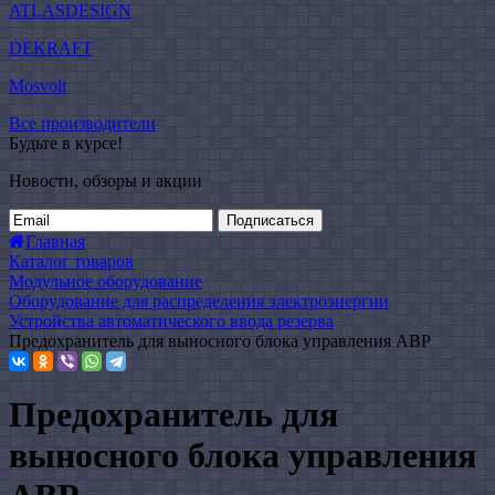
ATLASDESIGN
DEKRAFT
Mosvolt
Все производители
Будьте в курсе!
Новости, обзоры и акции
Подписаться
Главная
Каталог товаров
Модульное оборудование
Оборудование для распределения электроэнергии
Устройства автоматического ввода резерва
Предохранитель для выносного блока управления АВР
Предохранитель для
выносного блока управления