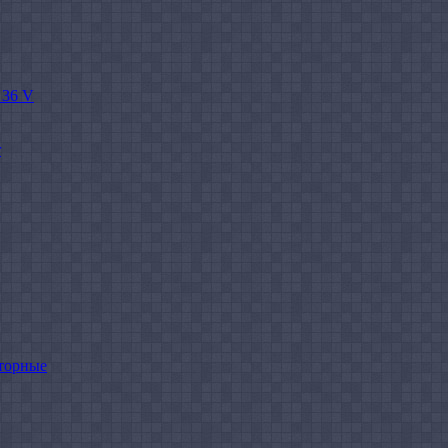
 36 V
r
торные