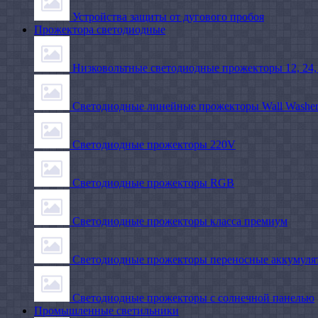
Устройства защиты от дугового пробоя
Прожектора светодиодные
Низковольтные светодиодные прожекторы 12, 24,
Светодиодные линейные прожекторы Wall Washe
Светодиодные прожекторы 220V
Светодиодные прожекторы RGB
Светодиодные прожекторы класса премиум
Светодиодные прожекторы переносные аккумуля
Светодиодные прожекторы с солнечной панелью
Промышленные светильники