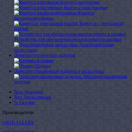
Корпуса напольные
Корпуса пластиковые
Корпуса
распределительные
Корпуса с монтажной
платой
Устройства для обеспечения микроклимата в шкафах
Электрощитовые
аксессуары
Электро-технические изделия
Клеммы
Провод
Электроустановочные изделия и аксессуары
Электроустановочные
изделия
New
Новинки
Хит
Хиты продаж
%
Скидки
Производители
ARTGALLERY