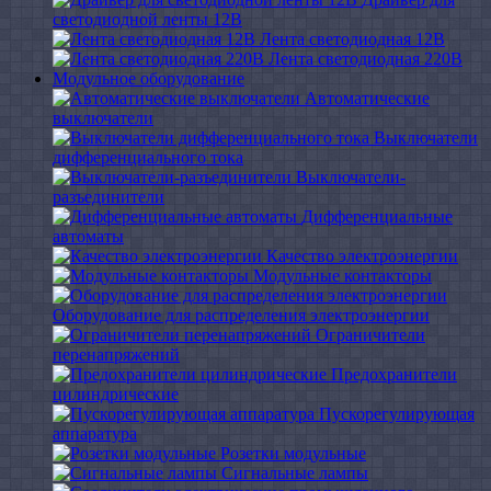
светодиодной ленты 12В
Лента светодиодная 12В
Лента светодиодная 220В
Модульное оборудование
Автоматические
выключатели
Выключатели
дифференциального тока
Выключатели-
разъединители
Дифференциальные
автоматы
Качество электроэнергии
Модульные контакторы
Оборудование для распределения электроэнергии
Ограничители
перенапряжений
Предохранители
цилиндрические
Пускорегулирующая
аппаратура
Розетки модульные
Сигнальные лампы