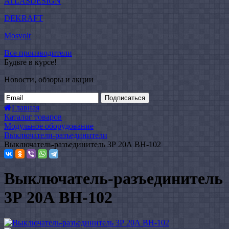
ATLASDESIGN
DEKRAFT
Mosvolt
Все производители
Будьте в курсе!
Новости, обзоры и акции
Подписаться
Главная
Каталог товаров
Модульное оборудование
Выключатели-разъединители
Выключатель-разъединитель 3Р 20А ВН-102
Выключатель-разъединитель
3Р 20А ВН-102