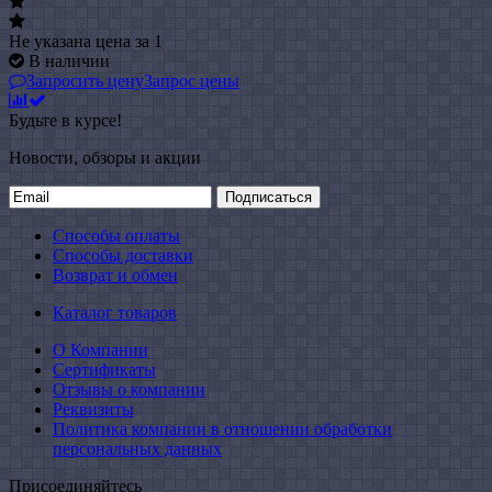
Не указана цена
за 1
В наличии
Запросить цену
Запрос цены
Будьте в курсе!
Новости, обзоры и акции
Подписаться
Способы оплаты
Способы доставки
Возврат и обмен
Каталог товаров
О Компании
Сертификаты
Отзывы о компании
Реквизиты
Политика компании в отношении обработки
персональных данных
Присоединяйтесь