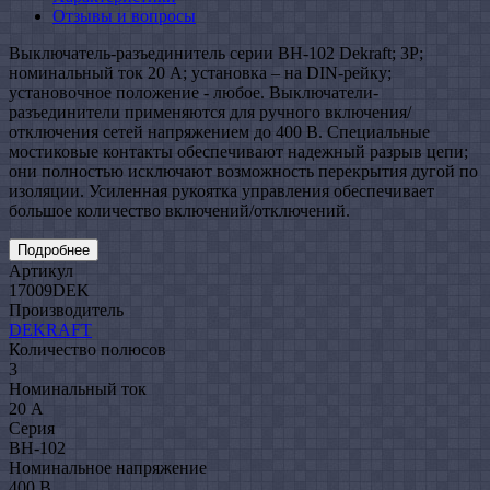
Отзывы и вопросы
Выключатель-разъединитель серии ВН-102 Dekraft; 3P;
номинальный ток 20 А; установка – на DIN-рейку;
установочное положение - любое. Выключатели-
разъединители применяются для ручного включения/
отключения сетей напряжением до 400 В. Специальные
мостиковые контакты обеспечивают надежный разрыв цепи;
они полностью исключают возможность перекрытия дугой по
изоляции. Усиленная рукоятка управления обеспечивает
большое количество включений/отключений.
Подробнее
Артикул
17009DEK
Производитель
DEKRAFT
Количество полюсов
3
Номинальный ток
20 А
Серия
ВН-102
Номинальное напряжение
400 В