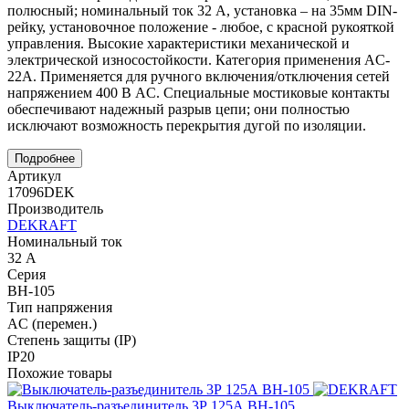
полюсный; номинальный ток 32 А, установка – на 35мм DIN-
рейку, установочное положение - любое, с красной рукояткой
управления. Высокие характеристики механической и
электрической износостойкости. Категория применения AC-
22A. Применяется для ручного включения/отключения сетей
напряжением 400 В AC. Специальные мостиковые контакты
обеспечивают надежный разрыв цепи; они полностью
исключают возможность перекрытия дугой по изоляции.
Подробнее
Артикул
17096DEK
Производитель
DEKRAFT
Номинальный ток
32 А
Серия
ВН-105
Тип напряжения
AC (перемен.)
Степень защиты (IP)
IP20
Похожие товары
Выключатель-разъединитель 3Р 125А ВН-105