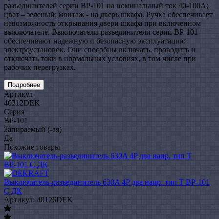
разъединителей серии ВР-101 на номинальный ток 40-100А;
цвет – зеленый; монтаж - на дверь шкафа. Ручка обеспечивает
невозможность открывания двери шкафа при включенном
выключателе. Выключатели-разъединители серии ВР-101
обеспечивают надежную и безопасную эксплуатацию
электроустановок. Они способны включать, проводить и
отключать токи в нормальных условиях, в том числе при
рабочих перегрузках.
Подробнее
Артикул
40312DEK
Серия
ВР-101
Запираемый (-ая)
Да
Похожие товары
Выключатель-разъединитель 630A 4P два напр. тип Т ВР-101
С ДК
Артикул: 40126DEK