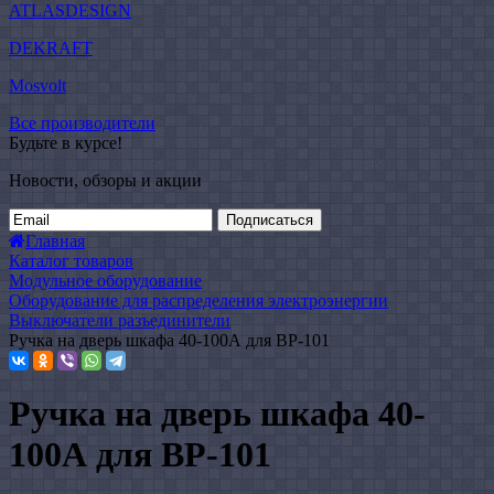
ATLASDESIGN
DEKRAFT
Mosvolt
Все производители
Будьте в курсе!
Новости, обзоры и акции
Подписаться
Главная
Каталог товаров
Модульное оборудование
Оборудование для распределения электроэнергии
Выключатели разъединители
Ручка на дверь шкафа 40-100А для ВР-101
Ручка на дверь шкафа 40-
100А для ВР-101