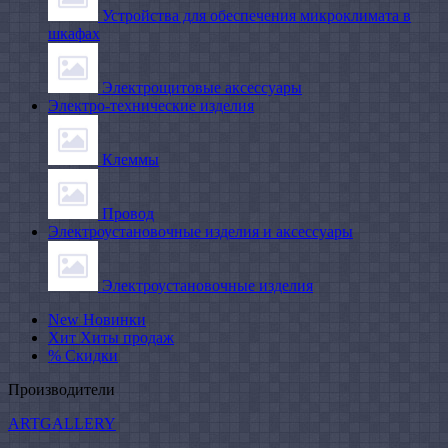
Устройства для обеспечения микроклимата в
шкафах
Электрощитовые аксессуары
Электро-технические изделия
Клеммы
Провод
Электроустановочные изделия и аксессуары
Электроустановочные изделия
New
Новинки
Хит
Хиты продаж
%
Скидки
Производители
ARTGALLERY