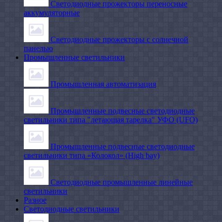
Светодиодные прожекторы переносные
аккумуляторные
Светодиодные прожекторы с солнечной
панелью
Промышленные светильники
Промышленная автоматизация
Промышленные подвесные cветодиодные
светильники типа "летающая тарелка" УФО (UFO)
Промышленные подвесные cветодиодные
светильники типа «Колокол» (High bay)
Светодиодные промышленные линейные
светильники
Разное
Светодиодные светильники