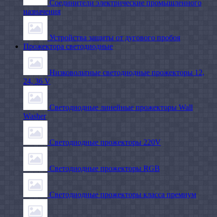
Соединители электрические промышленного
назначения
Устройства защиты от дугового пробоя
Прожектора светодиодные
Низковольтные светодиодные прожекторы 12,
24, 36 V
Светодиодные линейные прожекторы Wall
Washer
Светодиодные прожекторы 220V
Светодиодные прожекторы RGB
Светодиодные прожекторы класса премиум