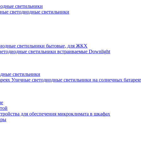
иодные светильники
ные светодиодные светильники
иодные светильники бытовые, для ЖКХ
ветодиодные светильники встраиваемые Downlight
одные светильники
Уличные светодиодные светильники на солнечных батарея
ые
атой
стройства для обеспечения микроклимата в шкафах
ары