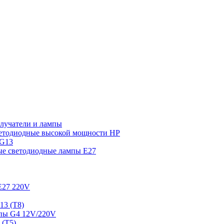
лучатели и лампы
етодиодные высокой мощности HP
 G13
ые светодиодные лампы E27
E27 220V
13 (T8)
пы G4 12V/220V
 (T5)