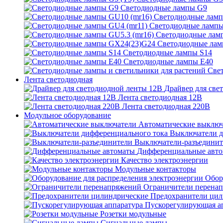
Светодиодные лампы G9
Светодиодные ламп
Светодиодные лампы
Светодиодные ламп
Светодиодные ла
Светодиодные лампы S14
Светодиодные лампы Е40
Све
Лента светодиодная
Драйвер для све
Лента светодиодная 12В
Лента светодиодная 220В
Модульное оборудование
Автоматические выключ
Выключатели д
Выключатели-разъединит
Дифференциальные авт
Качество электроэнергии
Модульные контакторы
Обор
Ограничители перена
Предохранители цил
Пускорегулирующая а
Розетки модульные
Сигнальные лампы