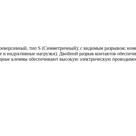
 реверсивный, тип S (Симметричный); с видимым разрывом; ном
е и индуктивные нагрузки). Двойной разрыв контактов обеспеч
 Медные клеммы обеспечивают высокую электрическую проводимо