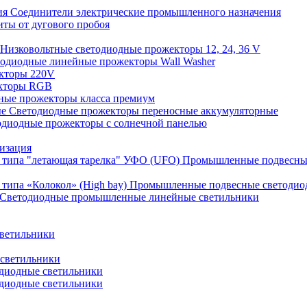
Соединители электрические промышленного назначения
иты от дугового пробоя
Низковольтные светодиодные прожекторы 12, 24, 36 V
одиодные линейные прожекторы Wall Washer
кторы 220V
кторы RGB
ные прожекторы класса премиум
Светодиодные прожекторы переносные аккумуляторные
одиодные прожекторы с солнечной панелью
изация
Промышленные подвесные
Промышленные подвесные cветодиодн
Светодиодные промышленные линейные светильники
ветильники
светильники
диодные светильники
диодные светильники