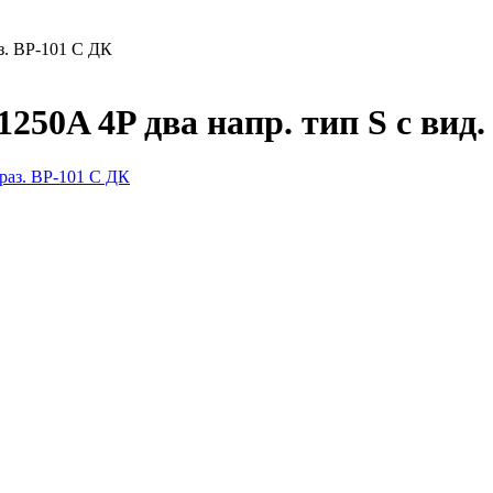
з. ВР-101 С ДК
50A 4P два напр. тип S с вид.