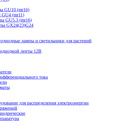
ы GU10 (mr16)
 GU4 (mr11)
ы GU5.3 (mr16)
мпы GX24(23)G24
тодиодные лампы и светильники для растений
тодиодной ленты 12В
атели
ифференциального тока
ели
оматы
удование для распределения электроэнергии
пряжений
индрические
ппаратура