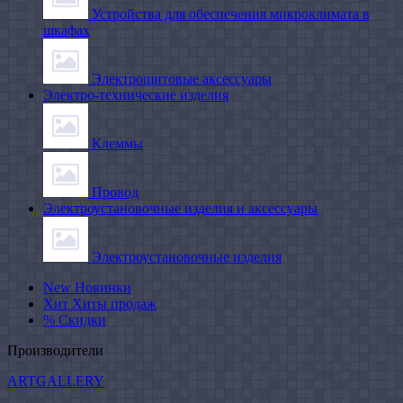
Устройства для обеспечения микроклимата в
шкафах
Электрощитовые аксессуары
Электро-технические изделия
Клеммы
Провод
Электроустановочные изделия и аксессуары
Электроустановочные изделия
New
Новинки
Хит
Хиты продаж
%
Скидки
Производители
ARTGALLERY