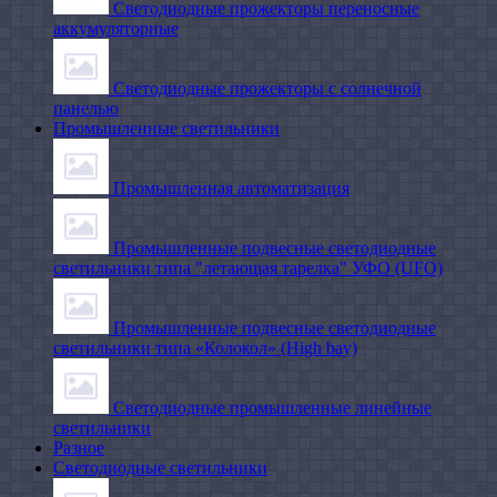
Светодиодные прожекторы переносные
аккумуляторные
Светодиодные прожекторы с солнечной
панелью
Промышленные светильники
Промышленная автоматизация
Промышленные подвесные cветодиодные
светильники типа "летающая тарелка" УФО (UFO)
Промышленные подвесные cветодиодные
светильники типа «Колокол» (High bay)
Светодиодные промышленные линейные
светильники
Разное
Светодиодные светильники