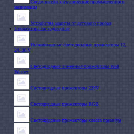
Соединители электрические промышленного
назначения
Устройства защиты от дугового пробоя
Прожектора светодиодные
Низковольтные светодиодные прожекторы 12,
24, 36 V
Светодиодные линейные прожекторы Wall
Washer
Светодиодные прожекторы 220V
Светодиодные прожекторы RGB
Светодиодные прожекторы класса премиум