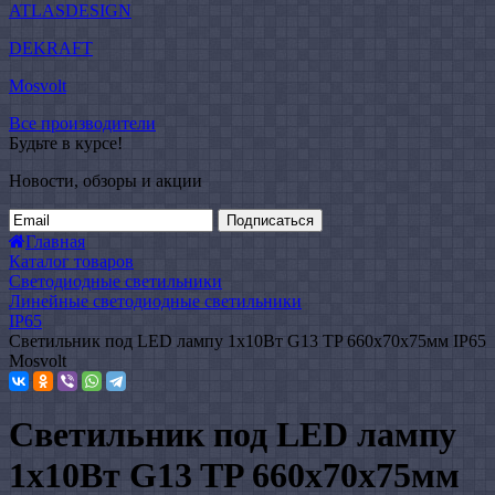
ATLASDESIGN
DEKRAFT
Mosvolt
Все производители
Будьте в курсе!
Новости, обзоры и акции
Подписаться
Главная
Каталог товаров
Светодиодные светильники
Линейные светодиодные светильники
IP65
Светильник под LED лампу 1х10Вт G13 TP 660х70х75мм IP65
Mosvolt
Светильник под LED лампу
1х10Вт G13 TP 660х70х75мм