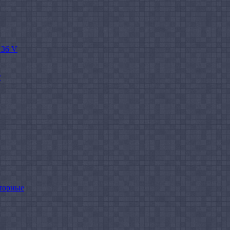
 36 V
r
торные