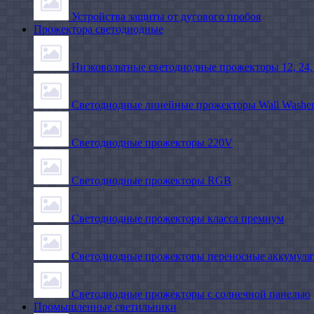
Устройства защиты от дугового пробоя
Прожектора светодиодные
Низковольтные светодиодные прожекторы 12, 24,
Светодиодные линейные прожекторы Wall Washe
Светодиодные прожекторы 220V
Светодиодные прожекторы RGB
Светодиодные прожекторы класса премиум
Светодиодные прожекторы переносные аккумуля
Светодиодные прожекторы с солнечной панелью
Промышленные светильники