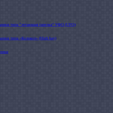
ники типа "летающая тарелка" УФО (UFO)
ики типа «Колокол» (High bay)
ьники