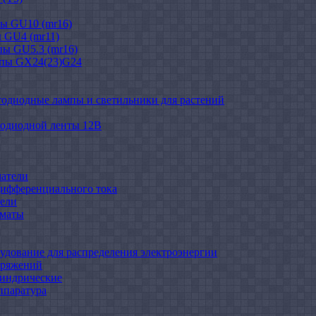
ы GU10 (mr16)
 GU4 (mr11)
ы GU5.3 (mr16)
мпы GX24(23)G24
тодиодные лампы и светильники для растений
тодиодной ленты 12В
атели
ифференциального тока
ели
оматы
удование для распределения электроэнергии
пряжений
индрические
ппаратура