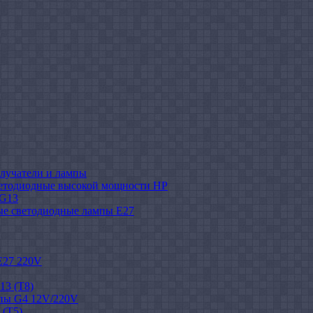
лучатели и лампы
етодиодные высокой мощности HP
 G13
ые светодиодные лампы E27
E27 220V
13 (T8)
пы G4 12V/220V
 (T5)