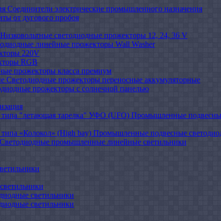
Соединители электрические промышленного назначения
иты от дугового пробоя
Низковольтные светодиодные прожекторы 12, 24, 36 V
одиодные линейные прожекторы Wall Washer
кторы 220V
кторы RGB
ные прожекторы класса премиум
Светодиодные прожекторы переносные аккумуляторные
одиодные прожекторы с солнечной панелью
изация
Промышленные подвесные
Промышленные подвесные cветодиодн
Светодиодные промышленные линейные светильники
ветильники
светильники
диодные светильники
диодные светильники