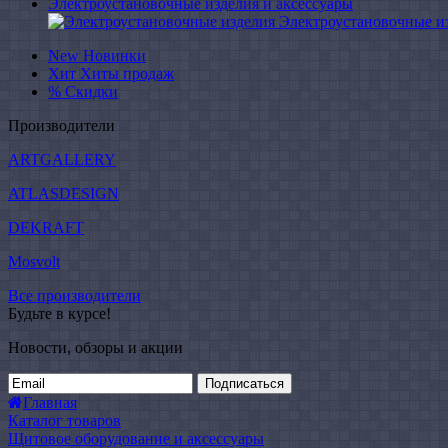
Электроустановочные изделия и аксессуары
Электроустановочные и
New
Новинки
Хит
Хиты продаж
%
Скидки
Производители
ARTGALLERY
ATLASDESIGN
DEKRAFT
Mosvolt
Все производители
Будьте в курсе!
Новости, обзоры и акции
Подписаться
Главная
Каталог товаров
Щитовое оборудование и аксессуары