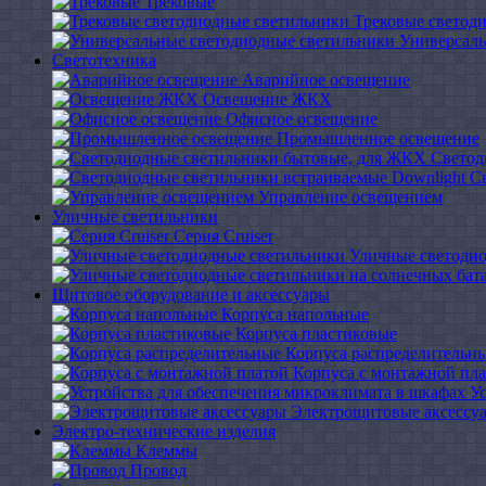
Трековые
Трековые светод
Универсаль
Светотехника
Аварийное освещение
Освещение ЖКХ
Офисное освещение
Промышленное освещение
Светод
С
Управление освещением
Уличные светильники
Серия Cruiser
Уличные светоди
Щитовое оборудование и аксессуары
Корпуса напольные
Корпуса пластиковые
Корпуса распределительн
Корпуса с монтажной пл
У
Электрощитовые аксессу
Электро-технические изделия
Клеммы
Провод