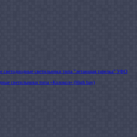
 cветодиодные светильники типа "летающая тарелка" УФО
ые светильники типа «Колокол» (High bay)