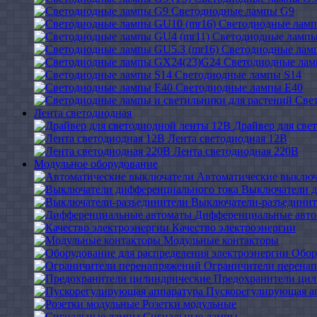
Светодиодные лампы G9
Светодиодные ламп
Светодиодные лампы
Светодиодные ламп
Светодиодные ла
Светодиодные лампы S14
Светодиодные лампы Е40
Све
Лента светодиодная
Драйвер для све
Лента светодиодная 12В
Лента светодиодная 220В
Модульное оборудование
Автоматические выключ
Выключатели д
Выключатели-разъединит
Дифференциальные авт
Качество электроэнергии
Модульные контакторы
Обор
Ограничители перена
Предохранители цил
Пускорегулирующая а
Розетки модульные
Сигнальные лампы