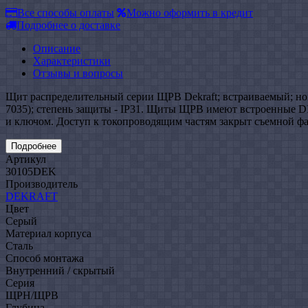
Все способы оплаты
Можно оформить в кредит
Подробнее о доставке
Описание
Характеристики
Отзывы и вопросы
Щит распределительный серии ЩРВ Dekraft; встраиваемый; номи
7035); степень защиты - IP31. Щиты ЩРВ имеют встроенные DI
и ключом. Доступ к токопроводящим частям закрыт съемной фа
Подробнее
Артикул
30105DEK
Производитель
DEKRAFT
Цвет
Серый
Материал корпуса
Сталь
Способ монтажа
Внутренний / скрытый
Серия
ЩРН/ЩРВ
Глубина