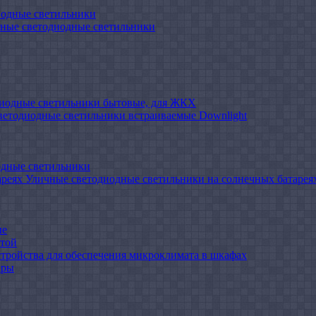
иодные светильники
ные светодиодные светильники
иодные светильники бытовые, для ЖКХ
ветодиодные светильники встраиваемые Downlight
одные светильники
Уличные светодиодные светильники на солнечных батарея
ые
атой
стройства для обеспечения микроклимата в шкафах
ары