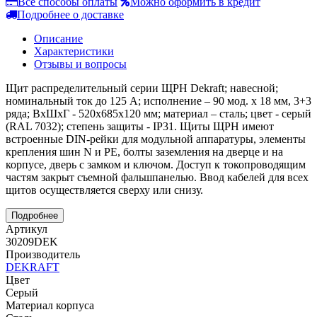
Все способы оплаты
Можно оформить в кредит
Подробнее о доставке
Описание
Характеристики
Отзывы и вопросы
Щит распределительный серии ЩРН Dekraft; навесной;
номинальный ток до 125 А; исполнение – 90 мод. х 18 мм, 3+3
ряда; ВхШхГ - 520х685х120 мм; материал – сталь; цвет - серый
(RAL 7032); степень защиты - IP31. Щиты ЩРН имеют
встроенные DIN-рейки для модульной аппаратуры, элементы
крепления шин N и PE, болты заземления на дверце и на
корпусе, дверь с замком и ключом. Доступ к токопроводящим
частям закрыт съемной фальшпанелью. Ввод кабелей для всех
щитов осуществляется сверху или снизу.
Подробнее
Артикул
30209DEK
Производитель
DEKRAFT
Цвет
Серый
Материал корпуса