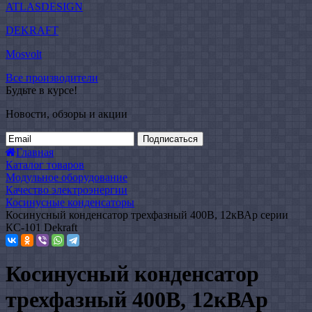
ATLASDESIGN
DEKRAFT
Mosvolt
Все производители
Будьте в курсе!
Новости, обзоры и акции
Подписаться
Главная
Каталог товаров
Модульное оборудование
Качество электроэнергии
Косинусные конденсаторы
Косинусный конденсатор трехфазный 400В, 12кВАр серии
КС-101 Dekraft
Косинусный конденсатор
трехфазный 400В, 12кВАр