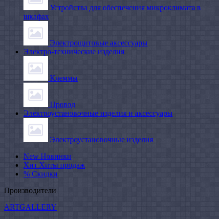
Устройства для обеспечения микроклимата в
шкафах
Электрощитовые аксессуары
Электро-технические изделия
Клеммы
Провод
Электроустановочные изделия и аксессуары
Электроустановочные изделия
New
Новинки
Хит
Хиты продаж
%
Скидки
Производители
ARTGALLERY