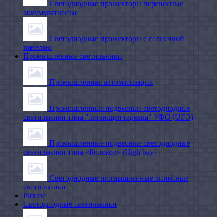
Светодиодные прожекторы переносные
аккумуляторные
Светодиодные прожекторы с солнечной
панелью
Промышленные светильники
Промышленная автоматизация
Промышленные подвесные cветодиодные
светильники типа "летающая тарелка" УФО (UFO)
Промышленные подвесные cветодиодные
светильники типа «Колокол» (High bay)
Светодиодные промышленные линейные
светильники
Разное
Светодиодные светильники