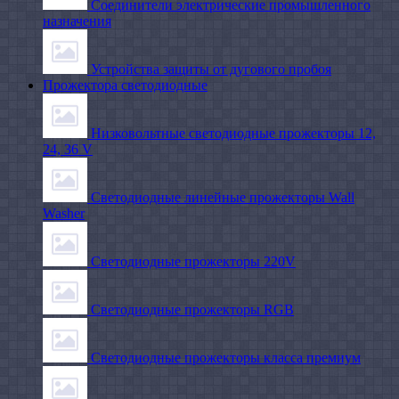
Соединители электрические промышленного
назначения
Устройства защиты от дугового пробоя
Прожектора светодиодные
Низковольтные светодиодные прожекторы 12,
24, 36 V
Светодиодные линейные прожекторы Wall
Washer
Светодиодные прожекторы 220V
Светодиодные прожекторы RGB
Светодиодные прожекторы класса премиум