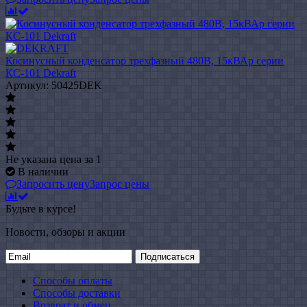
Косинусный конденсатор трехфазный 480В, 15кВАр серии
КС-101 Dekraft
Артикул: 50425DEK
Не указана цена
за 1
В наличии
Запросить цену
Запрос цены
Будьте в курсе!
Новости, обзоры и акции
Подписаться
Способы оплаты
Способы доставки
Возврат и обмен