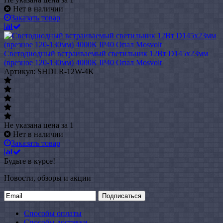
Нет в наличии
Заказать товар
Светодиодный встраиваемый светильник 12Вт D145х23мм
(врезное 120-130мм) 4000К IP40 Опал Mosvolt
Артикул: SHDLR-12W-4K
Не указана цена
за 1
Нет в наличии
Заказать товар
Будьте в курсе!
Новости, обзоры и акции
Подписаться
Способы оплаты
Способы доставки