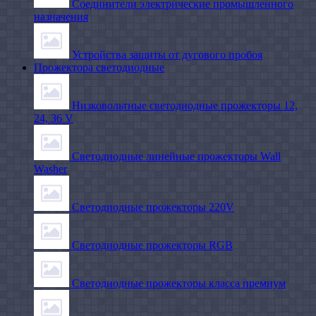
Соединители электрические промышленного
назначения
Устройства защиты от дугового пробоя
Прожектора светодиодные
Низковольтные светодиодные прожекторы 12,
24, 36 V
Светодиодные линейные прожекторы Wall
Washer
Светодиодные прожекторы 220V
Светодиодные прожекторы RGB
Светодиодные прожекторы класса премиум