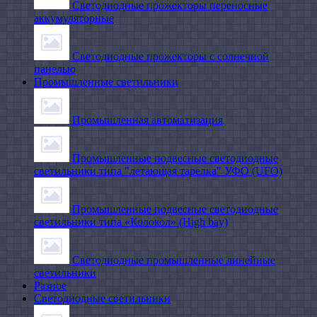
Светодиодные прожекторы переносные
аккумуляторные
Светодиодные прожекторы с солнечной
панелью
Промышленные светильники
Промышленная автоматизация
Промышленные подвесные cветодиодные
светильники типа "летающая тарелка" УФО (UFO)
Промышленные подвесные cветодиодные
светильники типа «Колокол» (High bay)
Светодиодные промышленные линейные
светильники
Разное
Светодиодные светильники