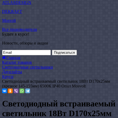
ATLASDESIGN
DEKRAFT
Mosvolt
Все производители
Будьте в курсе!
Новости, обзоры и акции
Подписаться
Главная
Каталог товаров
Светодиодные светильники
Даунлайты
Круги
Светодиодный встраиваемый светильник 18Вт D170х25мм
(врезное 145-155мм) 6500К IP40 Опал Mosvolt
Светодиодный встраиваемый
светильник 18Вт D170х25мм