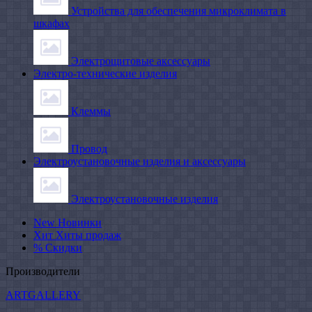
Устройства для обеспечения микроклимата в
шкафах
Электрощитовые аксессуары
Электро-технические изделия
Клеммы
Провод
Электроустановочные изделия и аксессуары
Электроустановочные изделия
New
Новинки
Хит
Хиты продаж
%
Скидки
Производители
ARTGALLERY