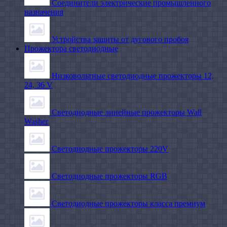
Соединители электрические промышленного
назначения
Устройства защиты от дугового пробоя
Прожектора светодиодные
Низковольтные светодиодные прожекторы 12,
24, 36 V
Светодиодные линейные прожекторы Wall
Washer
Светодиодные прожекторы 220V
Светодиодные прожекторы RGB
Светодиодные прожекторы класса премиум