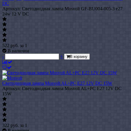
DC
Артикул: Светодиодная лампа Mosvolt GF-BU004-005-3 e27
24w 12 V DC
522
руб.
за 1
В наличии
-
+
В корзину
Светодиодная лампа Mosvolt AL+PC E27 12V DC 15W
Артикул: Светодиодная лампа Mosvolt AL+PC E27 12V DC
15W
322
руб.
за 1
В наличии