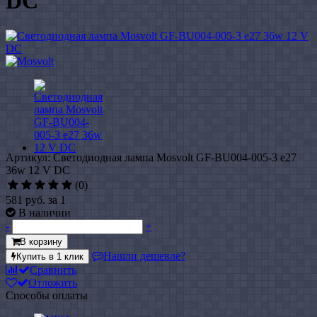
DC
Артикул: Светодиодная лампа Mosvolt GF-BU004-005-3 e27
36w 12 V DC
(0)
581 руб.
за 1
В наличии
-
+
В корзину
Нашли дешевле?
Купить в 1 клик
Сравнить
Отложить
Способы оплаты