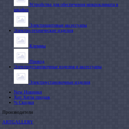
Устройства для обеспечения микроклимата в
шкафах
Электрощитовые аксессуары
Электро-технические изделия
Клеммы
Провод
Электроустановочные изделия и аксессуары
Электроустановочные изделия
New
Новинки
Хит
Хиты продаж
%
Скидки
Производители
ARTGALLERY