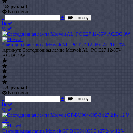
468
руб.
за 1
В наличии
-
+
В корзину
Светодиодная лампа Mosvolt AL+PC E27 12-85V AC/DC 9W
Артикул: Светодиодная лампа Mosvolt AL+PC E27 12-85V
AC/DC 9W
279
руб.
за 1
В наличии
-
+
В корзину
Светодиодная лампа Mosvolt GF-BU004-005-3 e27 24w 12 V