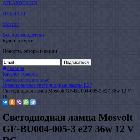
ATLASDESIGN
DEKRAFT
Mosvolt
Все производители
Будьте в курсе!
Новости, обзоры и акции
Подписаться
Главная
Каталог товаров
Лампы светодиодные
Низковольтные светодиодные лампы E27
Светодиодная лампа Mosvolt GF-BU004-005-3 e27 36w 12 V
DC
Светодиодная лампа Mosvolt
GF-BU004-005-3 e27 36w 12 V