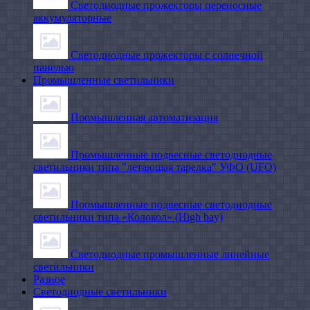
Светодиодные прожекторы переносные
аккумуляторные
Светодиодные прожекторы с солнечной
панелью
Промышленные светильники
Промышленная автоматизация
Промышленные подвесные cветодиодные
светильники типа "летающая тарелка" УФО (UFO)
Промышленные подвесные cветодиодные
светильники типа «Колокол» (High bay)
Светодиодные промышленные линейные
светильники
Разное
Светодиодные светильники