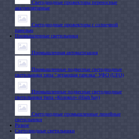
Светодиодные прожекторы переносные
аккумуляторные
Светодиодные прожекторы с солнечной
панелью
Промышленные светильники
Промышленная автоматизация
Промышленные подвесные cветодиодные
светильники типа "летающая тарелка" УФО (UFO)
Промышленные подвесные cветодиодные
светильники типа «Колокол» (High bay)
Светодиодные промышленные линейные
светильники
Разное
Светодиодные светильники