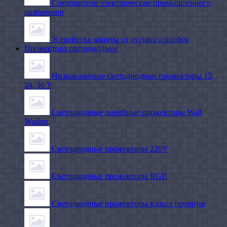
Соединители электрические промышленного
назначения
Устройства защиты от дугового пробоя
Прожектора светодиодные
Низковольтные светодиодные прожекторы 12,
24, 36 V
Светодиодные линейные прожекторы Wall
Washer
Светодиодные прожекторы 220V
Светодиодные прожекторы RGB
Светодиодные прожекторы класса премиум