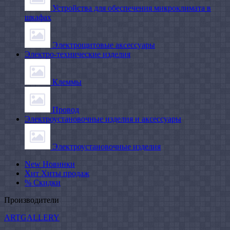
Устройства для обеспечения микроклимата в
шкафах
Электрощитовые аксессуары
Электро-технические изделия
Клеммы
Провод
Электроустановочные изделия и аксессуары
Электроустановочные изделия
New
Новинки
Хит
Хиты продаж
%
Скидки
Производители
ARTGALLERY