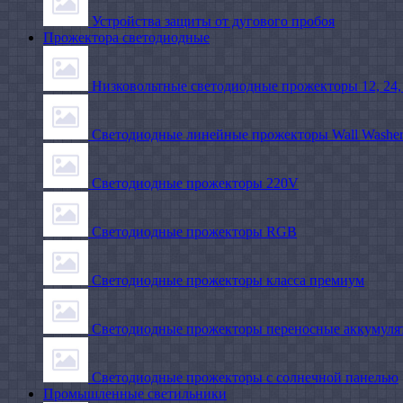
Устройства защиты от дугового пробоя
Прожектора светодиодные
Низковольтные светодиодные прожекторы 12, 24,
Светодиодные линейные прожекторы Wall Washe
Светодиодные прожекторы 220V
Светодиодные прожекторы RGB
Светодиодные прожекторы класса премиум
Светодиодные прожекторы переносные аккумуля
Светодиодные прожекторы с солнечной панелью
Промышленные светильники