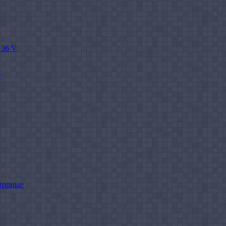
 36 V
r
торные