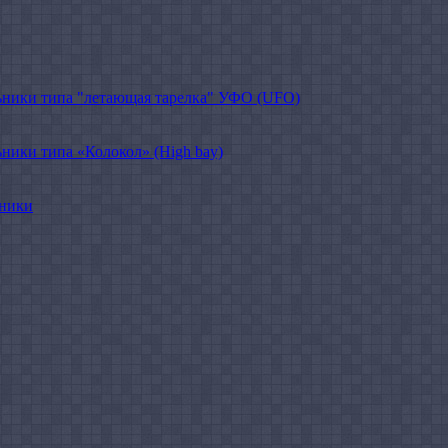
ники типа "летающая тарелка" УФО (UFO)
ики типа «Колокол» (High bay)
ьники