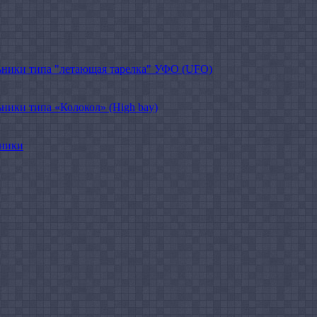
ники типа "летающая тарелка" УФО (UFO)
ики типа «Колокол» (High bay)
ьники