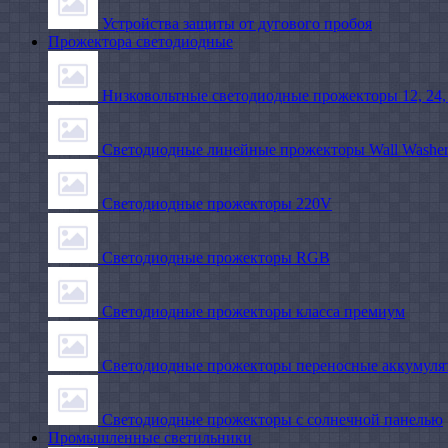
Устройства защиты от дугового пробоя
Прожектора светодиодные
Низковольтные светодиодные прожекторы 12, 24,
Светодиодные линейные прожекторы Wall Washe
Светодиодные прожекторы 220V
Светодиодные прожекторы RGB
Светодиодные прожекторы класса премиум
Светодиодные прожекторы переносные аккумуля
Светодиодные прожекторы с солнечной панелью
Промышленные светильники