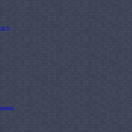
 36 V
r
торные