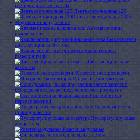
светодиодной ленты 12В
Лента светодиодная 12В
Лента светодиодная 220В
Модульное оборудование
Автоматические
выключатели
Выключатели
дифференциального тока
Выключатели-
разъединители
Дифференциальные
автоматы
Качество электроэнергии
Модульные контакторы
Оборудование для распределения электроэнергии
Ограничители
перенапряжений
Предохранители
цилиндрические
Пускорегулирующая
аппаратура
Розетки модульные
Сигнальные лампы