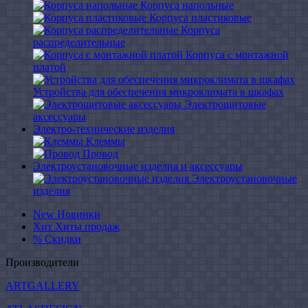
Корпуса напольные
Корпуса пластиковые
Корпуса
распределительные
Корпуса с монтажной
платой
Устройства для обеспечения микроклимата в шкафах
Электрощитовые
аксессуары
Электро-технические изделия
Клеммы
Провод
Электроустановочные изделия и аксессуары
Электроустановочные
изделия
New
Новинки
Хит
Хиты продаж
%
Скидки
Производители
ARTGALLERY