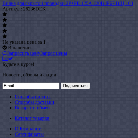
Вилка для скрытой проводки 2Р+РЕ 125А 220В IP67 ВЩ-103
Артикул: 26236DEK
Не указана цена
за 1
В наличии
Запросить цену
Запрос цены
Будьте в курсе!
Новости, обзоры и акции
Подписаться
Способы оплаты
Способы доставки
Возврат и обмен
Каталог товаров
О Компании
Сертификаты