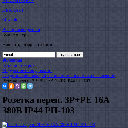
ATLASDESIGN
DEKRAFT
Mosvolt
Все производители
Будьте в курсе!
Новости, обзоры и акции
Подписаться
Главная
Каталог товаров
Модульное оборудование
Соединители электрические промышленного назначения
Розетка перен. 3Р+РЕ 16А 380В IP44 РП-103
Розетка перен. 3Р+РЕ 16А
380В IP44 РП-103