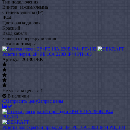
Тип подключения
Винтов. зажим/клемма
Степень защиты (IP)
IP44
Цветовая кодировка
Красный
Ввод кабеля
Защита от перекручивания
Похожие товары
Розетка перен. 2Р+РЕ 16А 220В IP44 РП-103
Артикул: 26130DEK
Не указана цена
за 1
В наличии
Запросить цену
Запрос цены
Розетка для скрытой проводки 3Р+РЕ 16А 380В IP44 РЩ-103