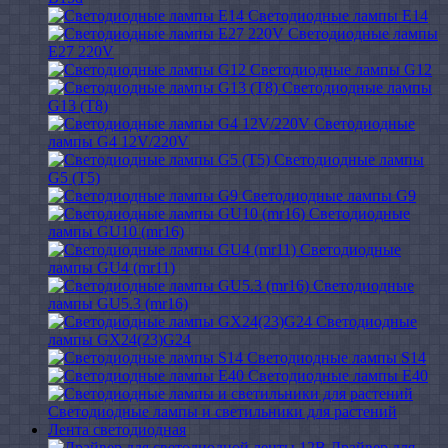
Светодиодные лампы E14
Светодиодные лампы
E27 220V
Светодиодные лампы G12
Светодиодные лампы
G13 (T8)
Светодиодные
лампы G4 12V/220V
Светодиодные лампы
G5 (T5)
Светодиодные лампы G9
Светодиодные
лампы GU10 (mr16)
Светодиодные
лампы GU4 (mr11)
Светодиодные
лампы GU5.3 (mr16)
Светодиодные
лампы GX24(23)G24
Светодиодные лампы S14
Светодиодные лампы Е40
Светодиодные лампы и светильники для растений
Лента светодиодная
Драйвер для