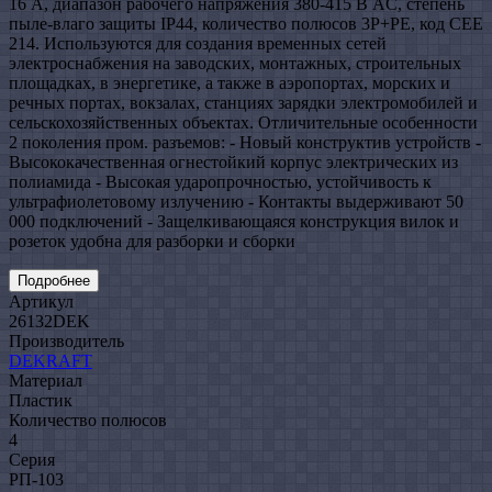
16 А, диапазон рабочего напряжения 380-415 В AC, степень
пыле-влаго защиты IP44, количество полюсов 3Р+РЕ, код CEE
214. Используются для создания временных сетей
электроснабжения на заводских, монтажных, строительных
площадках, в энергетике, а также в аэропортах, морских и
речных портах, вокзалах, станциях зарядки электромобилей и
сельскохозяйственных объектах. Отличительные особенности
2 поколения пром. разъемов: - Новый конструктив устройств -
Высококачественная огнестойкий корпус электрических из
полиамида - Высокая ударопрочностью, устойчивость к
ультрафиолетовому излучению - Контакты выдерживают 50
000 подключений - Защелкивающаяся конструкция вилок и
розеток удобна для разборки и сборки
Подробнее
Артикул
26132DEK
Производитель
DEKRAFT
Материал
Пластик
Количество полюсов
4
Серия
РП-103