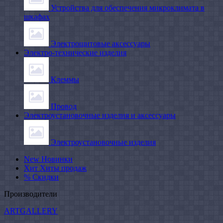
Устройства для обеспечения микроклимата в
шкафах
Электрощитовые аксессуары
Электро-технические изделия
Клеммы
Провод
Электроустановочные изделия и аксессуары
Электроустановочные изделия
New
Новинки
Хит
Хиты продаж
%
Скидки
Производители
ARTGALLERY