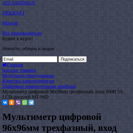
ATLASDESIGN
DEKRAFT
Mosvolt
Все производители
Будьте в курсе!
Новости, обзоры и акции
Подписаться
Главная
Каталог товаров
Модульное оборудование
Качество электроэнергии
Цифровые измерительные приборы
Мультиметр цифровой 96х96мм трехфазный, вход 600В 5А,
LCD-дисплей МТ-96D
Мультиметр цифровой
96х96мм трехфазный, вход