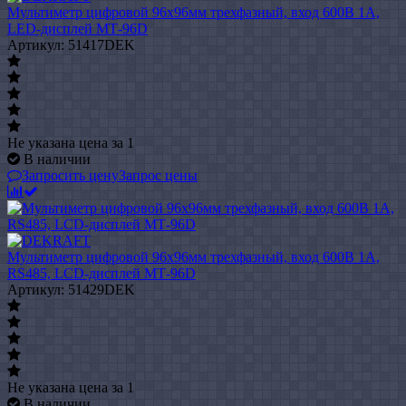
Мультиметр цифровой 96х96мм трехфазный, вход 600В 1А,
LED-дисплей МТ-96D
Артикул: 51417DEK
Не указана цена
за 1
В наличии
Запросить цену
Запрос цены
Мультиметр цифровой 96х96мм трехфазный, вход 600В 1А,
RS485, LCD-дисплей МТ-96D
Артикул: 51429DEK
Не указана цена
за 1
В наличии