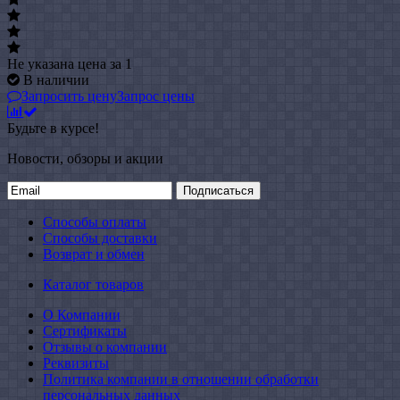
Не указана цена
за 1
В наличии
Запросить цену
Запрос цены
Будьте в курсе!
Новости, обзоры и акции
Подписаться
Способы оплаты
Способы доставки
Возврат и обмен
Каталог товаров
О Компании
Сертификаты
Отзывы о компании
Реквизиты
Политика компании в отношении обработки
персональных данных