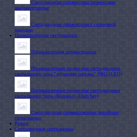
Светодиодные прожекторы переносные
аккумуляторные
Светодиодные прожекторы с солнечной
панелью
Промышленные светильники
Промышленная автоматизация
Промышленные подвесные cветодиодные
светильники типа "летающая тарелка" УФО (UFO)
Промышленные подвесные cветодиодные
светильники типа «Колокол» (High bay)
Светодиодные промышленные линейные
светильники
Разное
Светодиодные светильники