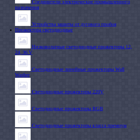
Соединители электрические промышленного
назначения
Устройства защиты от дугового пробоя
Прожектора светодиодные
Низковольтные светодиодные прожекторы 12,
24, 36 V
Светодиодные линейные прожекторы Wall
Washer
Светодиодные прожекторы 220V
Светодиодные прожекторы RGB
Светодиодные прожекторы класса премиум