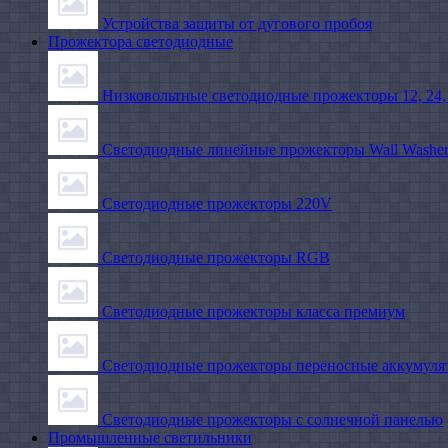
Устройства защиты от дугового пробоя
Прожектора светодиодные
Низковольтные светодиодные прожекторы 12, 24,
Светодиодные линейные прожекторы Wall Washe
Светодиодные прожекторы 220V
Светодиодные прожекторы RGB
Светодиодные прожекторы класса премиум
Светодиодные прожекторы переносные аккумуля
Светодиодные прожекторы с солнечной панелью
Промышленные светильники