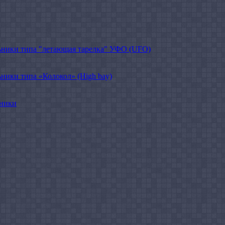
ники типа "летающая тарелка" УФО (UFO)
ики типа «Колокол» (High bay)
ьники