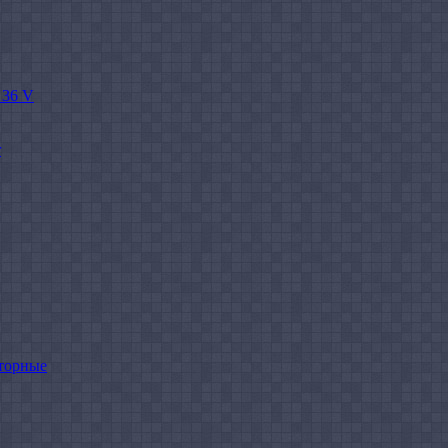
 36 V
r
торные