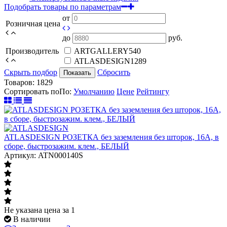
Подобрать товары по параметрам
от
Розничная цена
до
руб.
Производитель
ARTGALLERY
540
ATLASDESIGN
1289
Скрыть подбор
Сбросить
Показать
Товаров:
1829
Сортировать по
По
:
Умолчанию
Цене
Рейтингу
ATLASDESIGN РОЗЕТКА без заземления без шторок, 16А, в
сборе, быстрозажим. клем., БЕЛЫЙ
Артикул: ATN000140S
Не указана цена
за 1
В наличии